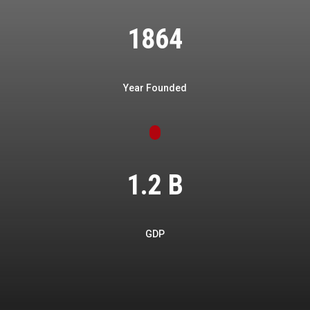
1864
Year Founded
1.2 B
GDP