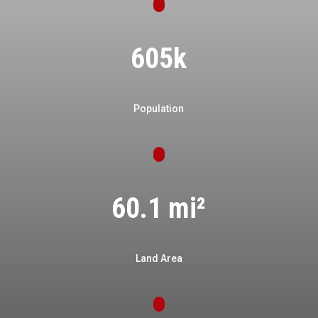
605k
Population
60.1 mi²
Land Area