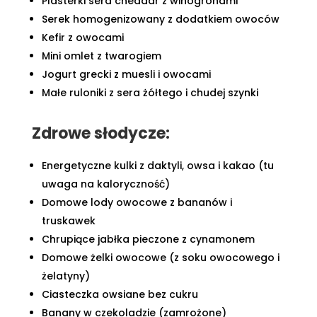
Plasterki sera cheddar z winogronami
Serek homogenizowany z dodatkiem owoców
Kefir z owocami
Mini omlet z twarogiem
Jogurt grecki z muesli i owocami
Małe ruloniki z sera żółtego i chudej szynki
Zdrowe słodycze:
Energetyczne kulki z daktyli, owsa i kakao (tu
uwaga na kaloryczność)
Domowe lody owocowe z bananów i
truskawek
Chrupiące jabłka pieczone z cynamonem
Domowe żelki owocowe (z soku owocowego i
żelatyny)
Ciasteczka owsiane bez cukru
Banany w czekoladzie (zamrożone)