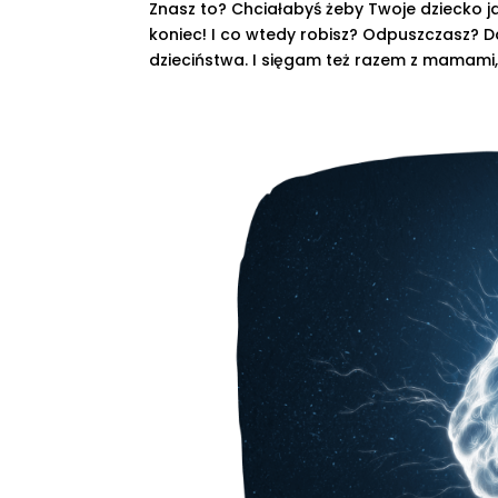
Znasz to? Chciałabyś żeby Twoje dziecko jad
koniec! I co wtedy robisz? Odpuszczasz? 
dzieciństwa. I sięgam też razem z mamami, z