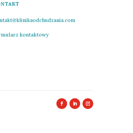
ONTAKT
ntakt@klinikaodchudzania.com
rmularz kontaktowy