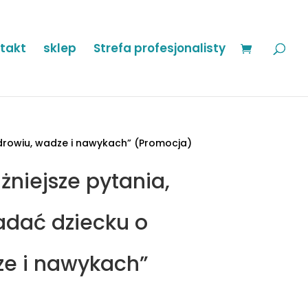
takt
sklep
Strefa profesjonalisty
zdrowiu, wadze i nawykach” (Promocja)
niejsze pytania,
adać dziecku o
ze i nawykach”