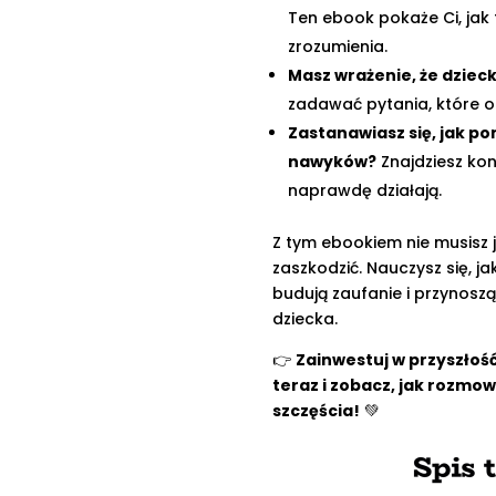
Ten ebook pokaże Ci, jak 
zrozumienia.
Masz wrażenie, że dzieck
zadawać pytania, które ot
Zastanawiasz się, jak 
nawyków?
Znajdziesz kon
naprawdę działają.
Z tym ebookiem nie musisz j
zaszkodzić. Nauczysz się, j
budują zaufanie i przynosz
dziecka.
👉
Zainwestuj w przyszłość
teraz i zobacz, jak rozmow
szczęścia!
💚