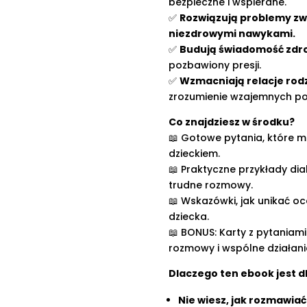
bezpieczne i wspierane.
✅
Rozwiązują problemy zw
niezdrowymi nawykami.
✅
Budują świadomość zdro
pozbawiony presji.
✅
Wzmacniają relacje rod
zrozumienie wzajemnych po
Co znajdziesz w środku?
📖 Gotowe pytania, które 
dzieckiem.
📖 Praktyczne przykłady dia
trudne rozmowy.
📖 Wskazówki, jak unikać o
dziecka.
📖 BONUS: Karty z pytaniami
rozmowy i wspólne działani
Dlaczego ten ebook jest d
Nie wiesz, jak rozmawiać