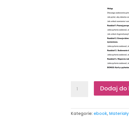
ilość
Dodaj do
Ebook
"Najważniejsze
pytania,
które
Kategorie:
ebook
,
Materiał
warto
zadać