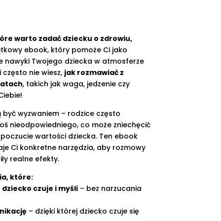
tna
Aktualna
cena
tóre warto zadać dziecku o zdrowiu,
a:
ynosi:
tkowy ebook, który pomoże Ci jako
10.00.
 nawyki Twojego dziecka w atmosferze
i często nie wiesz,
jak rozmawiać z
matach
, takich jak waga, jedzenie czy
Ciebie!
 być wyzwaniem – rodzice często
coś nieodpowiedniego, co może zniechęcić
poczucie wartości dziecka. Ten ebook
daje Ci konkretne narzędzia, aby rozmowy
iły realne efekty.
a, które:
dziecko czuje i myśli
– bez narzucania
nikację
– dzięki której dziecko czuje się