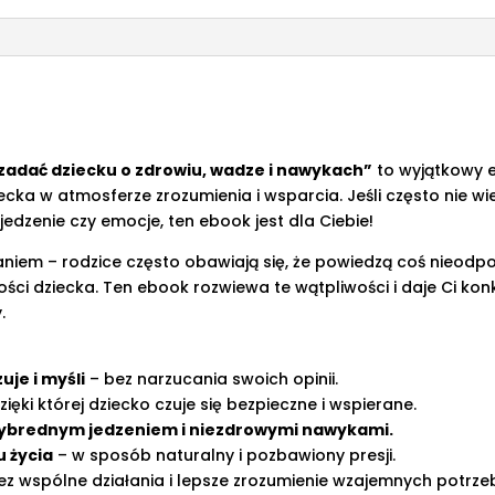
dziecku
o
zdrowiu,
wadze
i
nawykach"
(Promocja)
 zadać dziecku o zdrowiu, wadze i nawykach”
to wyjątkowy e
a w atmosferze zrozumienia i wsparcia. Jeśli często nie wi
 jedzenie czy emocje, ten ebook jest dla Ciebie!
em – rodzice często obawiają się, że powiedzą coś nieodpo
ci dziecka. Ten ebook rozwiewa te wątpliwości i daje Ci kon
.
je i myśli
– bez narzucania swoich opinii.
zięki której dziecko czuje się bezpieczne i wspierane.
wybrednym jedzeniem i niezdrowymi nawykami.
 życia
– w sposób naturalny i pozbawiony presji.
ez wspólne działania i lepsze zrozumienie wzajemnych potrze