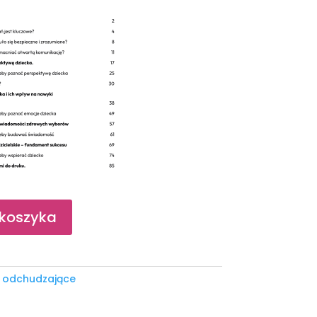
 koszyka
y odchudzające