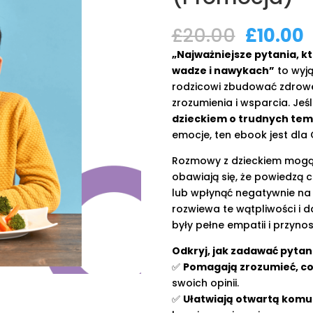
Pierwo
£
20.00
£
10.00
cena
„Najważniejsze pytania, k
wynosił
w
wadze i nawykach”
to wyją
£20.00.
£
rodzicowi zbudować zdrowe
zrozumienia i wsparcia. Jeśl
dzieckiem o trudnych te
emocje, ten ebook jest dla 
Rozmowy z dzieckiem mogą
obawiają się, że powiedzą 
lub wpłynąć negatywnie na 
rozwiewa te wątpliwości i 
były pełne empatii i przynos
Odkryj, jak zadawać pytani
✅
Pomagają zrozumieć, co 
swoich opinii.
✅
Ułatwiają otwartą komu