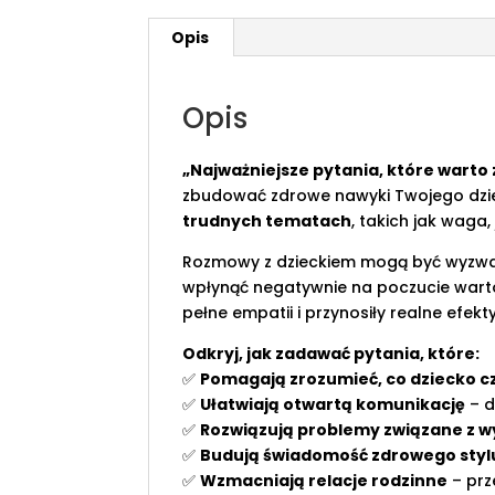
Opis
Opis
„Najważniejsze pytania, które warto
zbudować zdrowe nawyki Twojego dzieck
trudnych tematach
, takich jak waga,
Rozmowy z dzieckiem mogą być wyzwani
wpłynąć negatywnie na poczucie wartoś
pełne empatii i przynosiły realne efekty
Odkryj, jak zadawać pytania, które:
✅
Pomagają zrozumieć, co dziecko czu
✅
Ułatwiają otwartą komunikację
– d
✅
Rozwiązują problemy związane z 
✅
Budują świadomość zdrowego stylu
✅
Wzmacniają relacje rodzinne
– prz