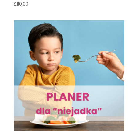
£
110.00