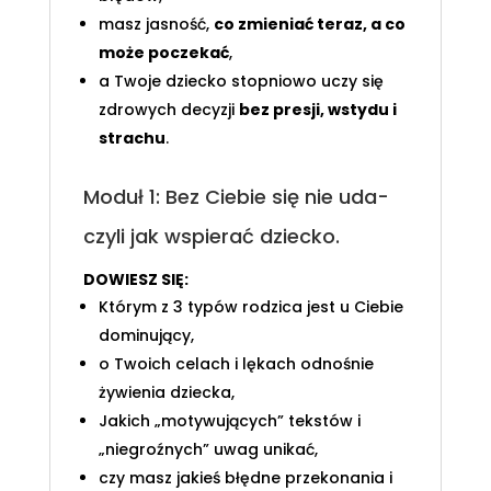
masz jasność,
co zmieniać teraz, a co
może poczekać
,
a Twoje dziecko stopniowo uczy się
zdrowych decyzji
bez presji, wstydu i
strachu
.
Moduł 1: Bez Ciebie się nie uda-
czyli jak wspierać dziecko.
DOWIESZ SIĘ:
Którym z 3 typów rodzica jest u Ciebie
dominujący,
o Twoich celach i lękach odnośnie
żywienia dziecka,
Jakich „motywujących” tekstów i
„niegroźnych” uwag unikać,
czy masz jakieś błędne przekonania i