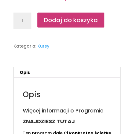
ilość
Dodaj do koszyka
Program-
Odchudzanie
dziecka
z
Kategoria:
Kursy
głową
Opis
Opis
Więcej informacji o Programie
ZNAJDZIESZ TUTAJ
Ten program daje Ci
konkretną ścieżkę