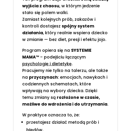
wyjścia z chaosu
, w którym jedzenie
stało się polem walki.
Zamiast kolejnych prób, zakazów i
kontroli dostajesz
spójny system
działania
, który realnie wspiera dziecko
w zmianie — bez diet, presji i efektu jojo.
Program opiera się na
SYSTEMIE
MAMA
™ – podejściu łączącym
psychologię i dietetykę
.
Pracujemy nie tylko na talerzu, ale także
na
przyczynach
: emocjach, nawykach i
codziennych schematach, które
wpływają na wybory dziecka. Dzięki
temu zmiany są
rozłożone w czasie,
możliwe do wdrożenia i do utrzymania
.
W praktyce oznacza to, że:
przestajesz działać metodą prób i
błędów,