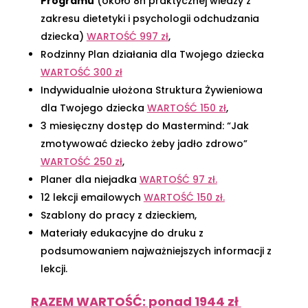
Programu
(około 8h praktycznej wiedzy z
zakresu dietetyki i psychologii odchudzania
dziecka)
WARTOŚĆ 997 zł
,
Rodzinny Plan działania dla Twojego dziecka
WARTOŚĆ 300 zł
Indywidualnie ułożona
Struktura Żywieniowa
dla Twojego dziecka
WARTOŚĆ 150 zł
,
3 miesięczny dostęp do Mastermind: “Jak
zmotywować dziecko żeby jadło zdrowo”
WARTOŚĆ 250 zł
,
Planer dla niejadka
WARTOŚĆ 97 zł.
12 lekcji
emailowych
WARTOŚĆ 150 zł.
Szablony
do pracy z dzieckiem,
Materiały edukacyjne do druku z
podsumowaniem najważniejszych informacji z
lekcji.
RAZEM WARTOŚĆ: ponad 1944 zł