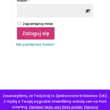
Wymagane
Hasło
*
Zapamiętaj mnie
Zaloguj się
Nie pamiętasz hasła?
Zauważyliśmy, że Twój kraj to Zjednoczone Królestwo (UK).
Program mentoringowy "Odchudzanie dziecka z głową".
Z myślą o Twojej wygodzie zmieniliśmy walutę cen na Funt
Odrzuć
szterling.
Zamiast tego użyj Złoty polski.
Zignoruj