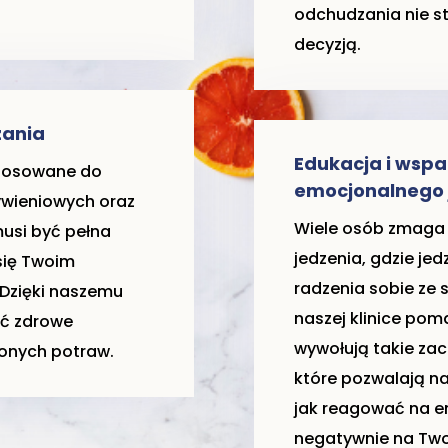
odchudzania nie st
decyzją.
zania
Edukacja i wspa
stosowane do
emocjonalnego 
żywieniowych oraz
Wiele osób zmaga
musi być pełna
jedzenia, gdzie je
się Twoim
radzenia sobie ze 
 Dzięki naszemu
naszej klinice pom
ać zdrowe
wywołują takie zac
ionych potraw.
które pozwalają na
jak reagować na em
negatywnie na Two