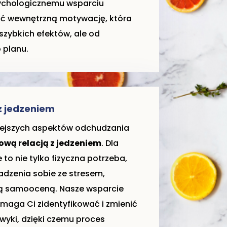
sychologicznemu wsparciu
jać wewnętrzną motywację, która
 szybkich efektów, ale od
 planu.
z jedzeniem
iejszych aspektów odchudzania
ową relacją z jedzeniem
. Dla
 to nie tylko fizyczna potrzeba,
adzenia sobie ze stresem,
ą samooceną. Nasze wsparcie
maga Ci zidentyfikować i zmienić
wyki, dzięki czemu proces