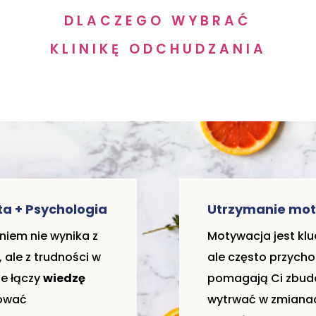
DLACZEGO WYBRAĆ
KLINIKĘ ODCHUDZANIA
ta + Psychologia
Utrzymanie mot
niem nie wynika z
Motywacja jest kl
 ale z trudności w
ale często przychod
ie łączy
wiedzę
pomagają Ci zbud
nować
wytrwać w zmianac