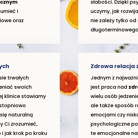
icznym
słabości. Dzięki p
zumieć i
uczymy, jak rozwi
iowe oraz
nie zależy tylko od
długoterminowego
ych
Zdrowa relacja 
sie trwałych
Jednym z najważn
ieniać swoich
jest praca nad
zdr
ej klinice stawiamy
wielu osób jedzenie
 stopniowo
ale także sposób r
się naturalną
emocjami czy nisk
 Ci zrozumieć,
psychologiczne po
i jak krok po kroku
te emocjonalne na